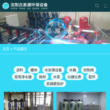


产品展示
主页
>
产品展示
滤料
罐体
水处理设备
水箱
控制阀
家用净水器
耗材
水泵
仪器仪表
配件
凯姆壁挂炉