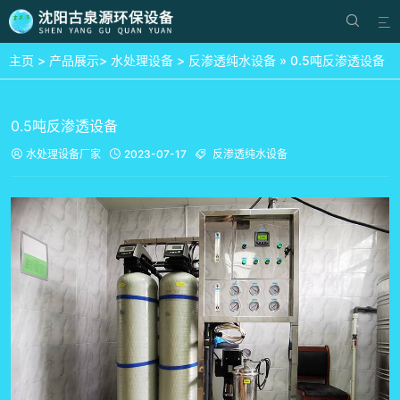


主页
>
产品展示
>
水处理设备
>
反渗透纯水设备
» 0.5吨反渗透设备
0.5吨反渗透设备
水处理设备厂家
2023-07-17
反渗透纯水设备


