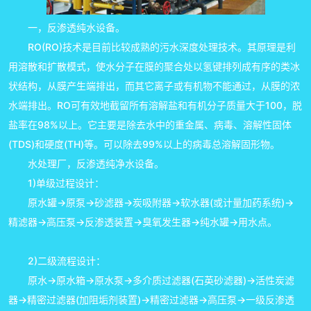
一，反渗透纯水设备。
RO(RO)技术是目前比较成熟的污水深度处理技术。其原理是利
用溶散和扩散模式，使水分子在膜的聚合处以氢键排列成有序的类冰
状结构，从膜产生端排出，而其它离子或有机物不能通过，从膜的浓
水端排出。RO可有效地截留所有溶解盐和有机分子质量大于100，脱
盐率在98%以上。它主要是除去水中的重金属、病毒、溶解性固体
(TDS)和硬度(TH)等。可以除去99%以上的病毒总溶解固形物。
水处理厂，反渗透纯净水设备。
1)单级过程设计：
原水罐→原泵→砂滤器→炭吸附器→软水器(或计量加药系统)→
精滤器→高压泵→反渗透装置→臭氧发生器→纯水罐→用水点。
2)二级流程设计：
原水→原水箱→原水泵→多介质过滤器(石英砂滤器)→活性炭滤
器→精密过滤器(加阻垢剂装置)→精密过滤器→高压泵→一级反渗透