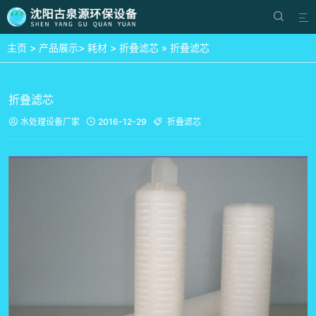


主页
>
产品展示
>
耗材
>
折叠滤芯
» 折叠滤芯
折叠滤芯
水处理设备厂家
2016-12-29
折叠滤芯


