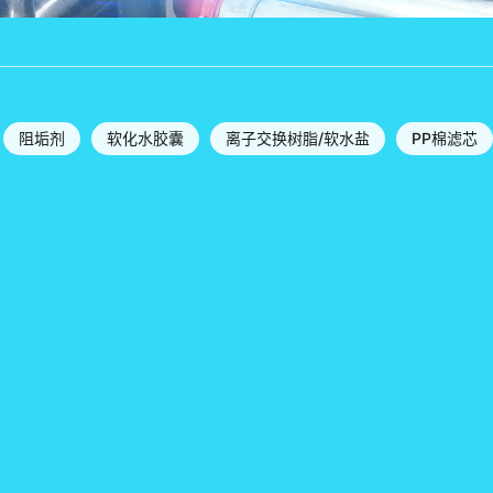
阻垢剂
软化水胶囊
离子交换树脂/软水盐
PP棉滤芯