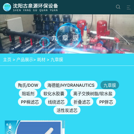


九章膜
主页
>
产品展示
>
耗材
>
九章膜
陶氏/DOW
海德能/HYDRANAUTICS
九章膜
阻垢剂
软化水胶囊
离子交换树脂/软水盐
PP棉滤芯
线绕滤芯
折叠滤芯
PP胖芯
活性炭滤芯